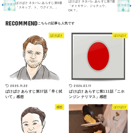
ばけばけ ネタバレ,あらすじ第7週
ばけばけ ネタバレ,あらすじ第9週
「オトキサン、ジョチュウ、
「スキップ、ト、ウグイス。」
OK？」
RECOMMEND
ばけばけ
ばけばけ
2025.11.22
2026.03.11
ばけばけ あらすじ第37話「早く拭
ばけばけ あらすじ第111話「ニホ
いて」感想
ンジン ナリマス」感想
感想
ばけばけ