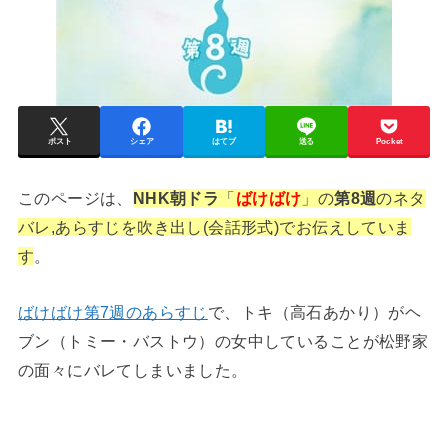
ポスト
シェア
はてブ
送る
Pocket
このページは、
NHK
朝ドラ
「
ばけばけ
」の
第8週
のネタ
バレ,あらすじを吹き出し(会話形式)でお伝えしていま
す
。
ばけばけ第7週のあらすじ
で、トキ（高石あかり）がヘ
ブン（トミー・バストウ）の女中していることが松野家
の面々にバレてしまいました。