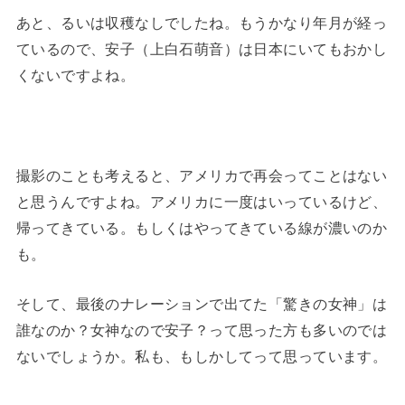
あと、るいは収穫なしでしたね。もうかなり年月が経っ
ているので、安子（上白石萌音）は日本にいてもおかし
くないですよね。
撮影のことも考えると、アメリカで再会ってことはない
と思うんですよね。アメリカに一度はいっているけど、
帰ってきている。もしくはやってきている線が濃いのか
も。
そして、最後のナレーションで出てた「驚きの女神」は
誰なのか？女神なので安子？って思った方も多いのでは
ないでしょうか。私も、もしかしてって思っています。