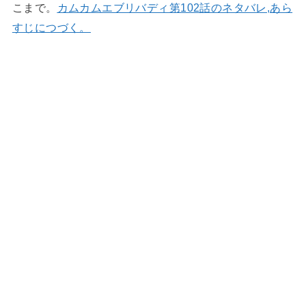
こまで。
カムカムエブリバディ第102話のネタバレ,あら
すじにつづく。