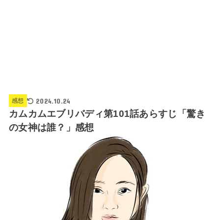
2024.10.24
感想
カムカムエブリバディ第101話あらすじ「驚き
の女神は誰？」感想