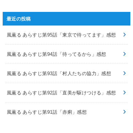
最近の投稿
風薫る あらすじ第95話「東京で待ってます」感想
風薫る あらすじ第94話「待ってるから」感想
風薫る あらすじ第93話「村人たちの協力」感想
風薫る あらすじ第92話「直美が駆けつける」感想
風薫る あらすじ第91話「赤痢」感想