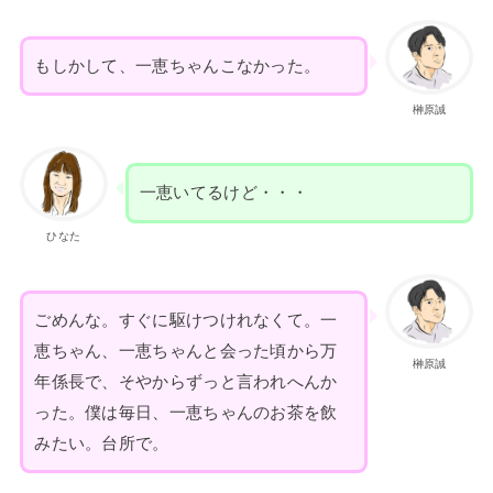
もしかして、一恵ちゃんこなかった。
榊原誠
一恵いてるけど・・・
ひなた
ごめんな。すぐに駆けつけれなくて。一
恵ちゃん、一恵ちゃんと会った頃から万
榊原誠
年係長で、そやからずっと言われへんか
った。僕は毎日、一恵ちゃんのお茶を飲
みたい。台所で。