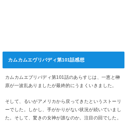
カムカムエヴリバディ第101話感想
カムカムエブリバディ第101話のあらすじは、一恵と榊
原が一波乱ありましたが最終的にうまくいきました。
そして、るいがアメリカから戻ってきたというストーリ
ーでした。しかし、手がかりがない状況が続いていまし
た。そして、驚きの女神が誰なのか。注目の回でした。