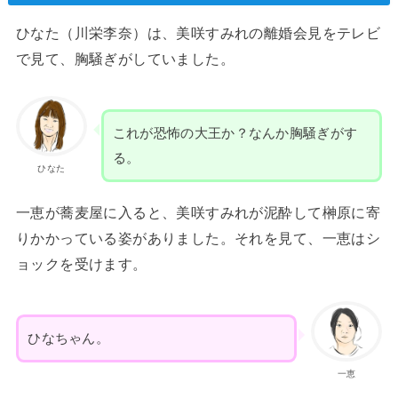
ひなた（川栄李奈）は、美咲すみれの離婚会見をテレビ
で見て、胸騒ぎがしていました。
これが恐怖の大王か？なんか胸騒ぎがす
る。
ひなた
一恵が蕎麦屋に入ると、美咲すみれが泥酔して榊原に寄
りかかっている姿がありました。それを見て、一恵はシ
ョックを受けます。
ひなちゃん。
一恵