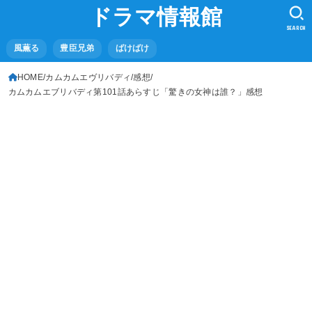
ドラマ情報館
SEARCH
風薫る
豊臣兄弟
ばけばけ
HOME
カムカムエヴリバディ
感想
カムカムエブリバディ第101話あらすじ「驚きの女神は誰？」感想