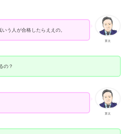
嵐いう人が合格したらええの。
算太
るの？
算太