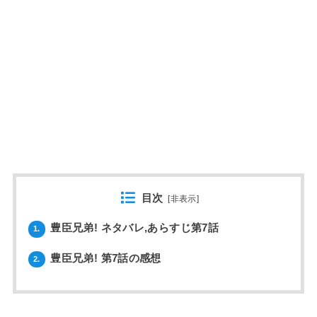
目次
[
非表示
]
豊臣兄弟! ネタバレ,あらすじ第7話
1.
豊臣兄弟! 第7話の感想
2.