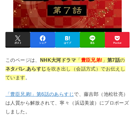
ポスト
シェア
はてブ
送る
Pocket
このページは、
NHK大河ドラマ
「
豊臣兄弟!
」
第7話
の
ネタバレ
,
あらすじ
を吹き出し（会話方式）でお伝えし
ています
。
「豊臣兄弟!」第6話のあらすじ
で、藤吉郎（池松壮亮）
は人質から解放されて、寧々（浜辺美波）にプロポーズ
しました。