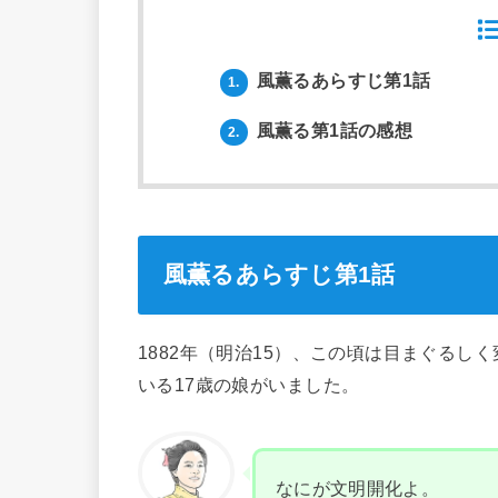
風薫るあらすじ第1話
1.
風薫る第1話の感想
2.
風薫るあらすじ第1話
1882年（明治15）、この頃は目まぐる
いる17歳の娘がいました。
なにが文明開化よ。