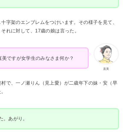
し十字架のエンブレムをつけいます。その様子を見て、
それに対して、17歳の娘は言った。
直美ですが女学生のみなさま何か？
直美
農村で、一ノ瀬りん（見上愛）が二歳年下の妹・安（早
た。
た。あがり。