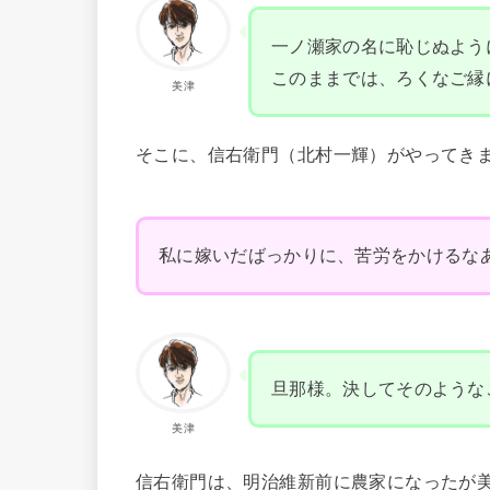
一ノ瀬家の名に恥じぬよう
このままでは、ろくなご縁
美津
そこに、信右衛門（北村一輝）がやってき
私に嫁いだばっかりに、苦労をかけるな
旦那様。決してそのような
美津
信右衛門は、明治維新前に農家になったが