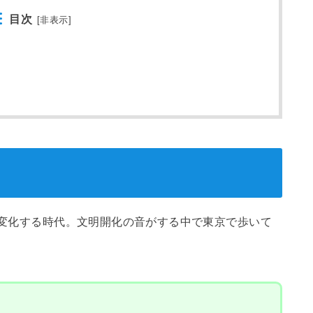
目次
[
非表示
]
しく変化する時代。文明開化の音がする中で東京で歩いて