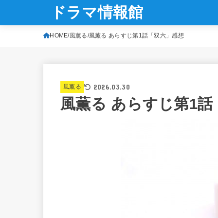
ドラマ情報館
HOME
風薫る
風薫る あらすじ第1話「双六」感想
2026.03.30
風薫る
風薫る あらすじ第1