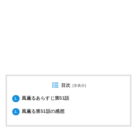
目次
[
非表示
]
風薫るあらすじ第51話
1.
風薫る第51話の感想
2.