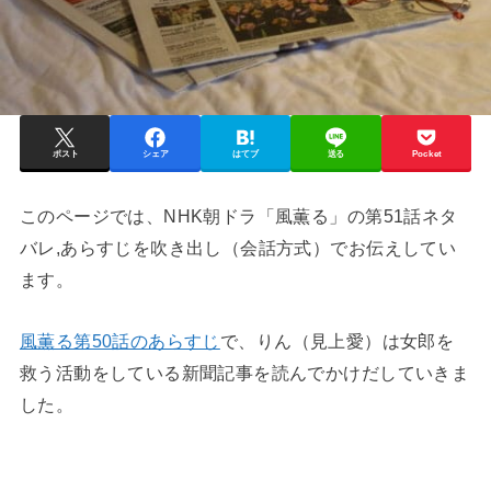
ポスト
シェア
はてブ
送る
Pocket
このページでは、NHK朝ドラ「風薫る」の第51話ネタ
バレ,あらすじを吹き出し（会話方式）でお伝えしてい
ます。
風薫る第50話のあらすじ
で、りん（見上愛）は女郎を
救う活動をしている新聞記事を読んでかけだしていきま
した。