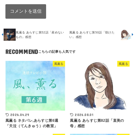
風薫る あらすじ第52話「産めない
風薫る あらすじ第50話「助けた
もの」感想
い」感想
RECOMMEND
風薫る
風薫る
2026.04.29
2026.08.01
風薫る ネタバレ,あらすじ第6週
風薫る あらすじ第82話「直美の
「天泣（てんきゅう）の教室」
母」感想