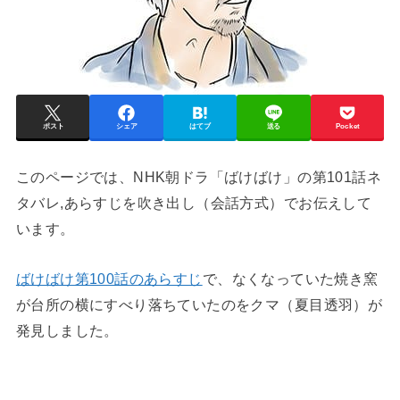
ポスト
シェア
はてブ
送る
Pocket
このページでは、NHK朝ドラ「ばけばけ」の第101話ネ
タバレ,あらすじを吹き出し（会話方式）でお伝えして
います。
ばけばけ第100話のあらすじ
で、なくなっていた焼き窯
が台所の横にすべり落ちていたのをクマ（夏目透羽）が
発見しました。