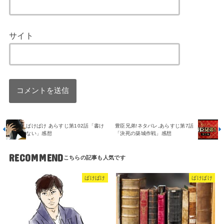
サイト
ばけばけ あらすじ第102話「書け
豊臣兄弟!ネタバレ,あらすじ第7話
ない」感想
「決死の築城作戦」感想
RECOMMEND
ばけばけ
ばけばけ