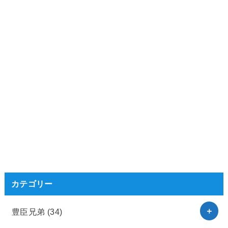
カテゴリー
豊臣兄弟
(34)