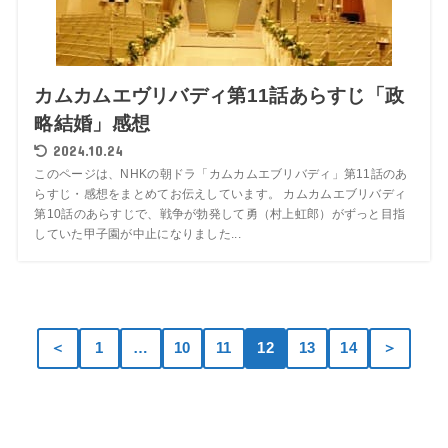
カムカムエヴリバディ第11話あらすじ「政
略結婚」感想
2024.10.24
このページは、NHKの朝ドラ「カムカムエブリバディ」第11話のあ
らすじ・感想をまとめてお伝えしています。 カムカムエブリバディ
第10話のあらすじで、戦争が勃発して勇（村上虹郎）がずっと目指
していた甲子園が中止になりました...
＜
1
…
10
11
12
13
14
＞