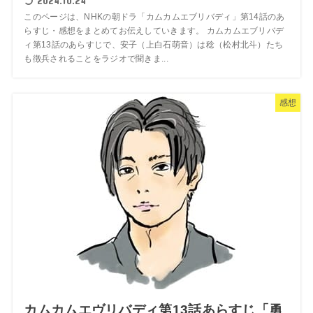
2024.10.24
このページは、NHKの朝ドラ「カムカムエブリバディ」第14話のあ
らすじ・感想をまとめてお伝えしていきます。 カムカムエブリバデ
ィ第13話のあらすじで、安子（上白石萌音）は稔（松村北斗）たち
も徴兵されることをラジオで聞きま...
感想
カムカムエヴリバディ第13話あらすじ「勇