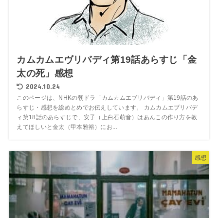
カムカムエヴリバディ第19話あらすじ「金
太の死」感想
2024.10.24
このページは、NHKの朝ドラ「カムカムエブリバディ」第19話のあ
らすじ・感想を総めとめでお伝えしています。 カムカムエブリバデ
ィ第18話のあらすじで、安子（上白石萌音）はあんこの作り方を教
えてほしいと金太（甲本雅裕）にお...
感想