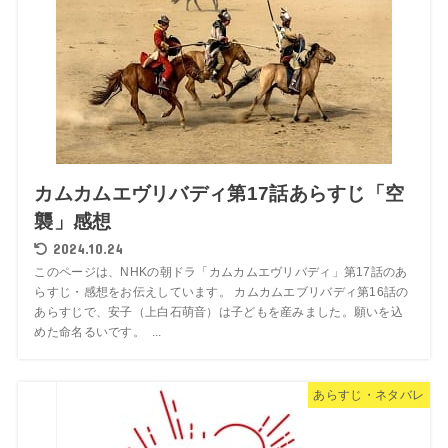
カムカムエヴリバディ第17話あらすじ「空
襲」感想
2024.10.24
このページは、NHKの朝ドラ「カムカムエヴリバディ」第17話のあ
らすじ・感想をお伝えしています。 カムカムエブリバディ第16話の
あらすじで、安子（上白石萌音）は子どもを産みました。願いを込
めた命名るいです。 ...
あらすじ・ネタバレ