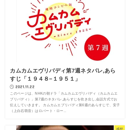
カムカムエヴリバディ第7週ネタバレ,あら
すじ「１９４８−１９５１」
2021.11.22
このページは、NHKの朝ドラ「カムカムエヴリバディ（カムカムエ
ブリバディ）」第7週のネタバレ,あらすじを吹き出し,会話方式でお
伝えしていきます。 カムカムエブリバディ第6週のあらすじで、安子
（上白石萌音）はロバート・ロー...
感想