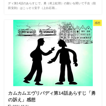
ディ第14話のあらすじで、勇（村上虹郎）の願いを聞いて千吉（段
田安則）はこっそり安子（上白石萌...
感想
カムカムエヴリバディ第14話あらすじ「勇
の訴え」感想