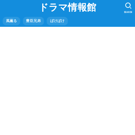
ドラマ情報館
SEARCH
風薫る
豊臣兄弟
ばけばけ