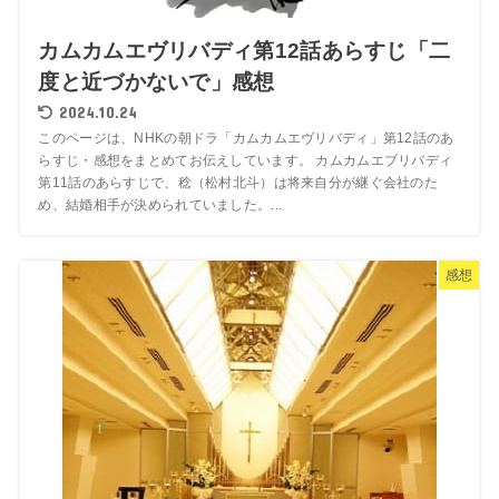
カムカムエヴリバディ第12話あらすじ「二
度と近づかないで」感想
2024.10.24
このページは、NHKの朝ドラ「カムカムエヴリバディ」第12話のあ
らすじ・感想をまとめてお伝えしています。 カムカムエブリバディ
第11話のあらすじで、稔（松村北斗）は将来自分が継ぐ会社のた
め、結婚相手が決められていました。...
感想