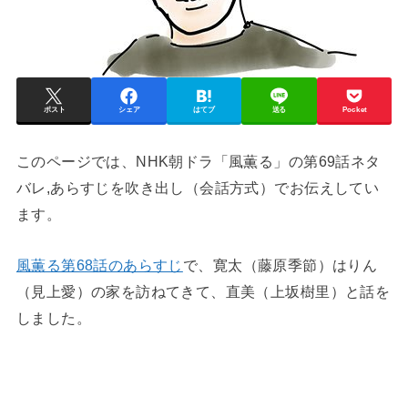
ポスト
シェア
はてブ
送る
Pocket
このページでは、NHK朝ドラ「風薫る」の第69話ネタ
バレ,あらすじを吹き出し（会話方式）でお伝えしてい
ます。
風薫る第68話のあらすじ
で、寛太（藤原季節）はりん
（見上愛）の家を訪ねてきて、直美（上坂樹里）と話を
しました。