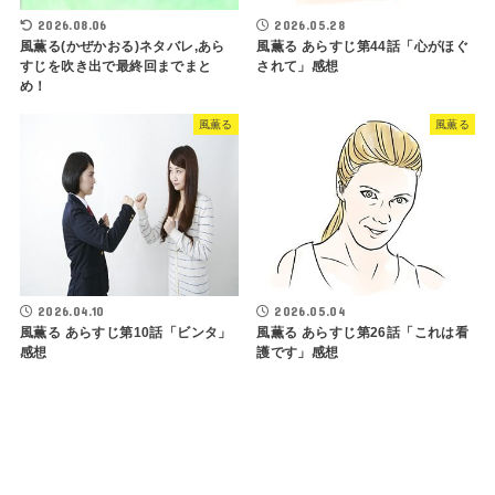
2026.08.06
2026.05.28
風薫る(かぜかおる)ネタバレ,あら
風薫る あらすじ第44話「心がほぐ
すじを吹き出で最終回までまと
されて」感想
め！
風薫る
風薫る
2026.04.10
2026.05.04
風薫る あらすじ第10話「ビンタ」
風薫る あらすじ第26話「これは看
感想
護です」感想