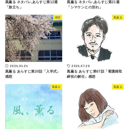
風薫る ネタバレ,あらすじ第12週
風薫る ネタバレ,あらすじ第21週
「旅立ち」
「シマケンとの別れ」
感想
風薫る
2026.04.24
2026.07.28
風薫る あらすじ第20話「入学式」
風薫る あらすじ第67話「看護婦取
感想
締役の解任」感想
風薫る
風薫る