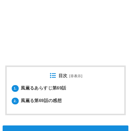
目次
[
非表示
]
風薫るあらすじ第69話
1.
風薫る第69話の感想
2.