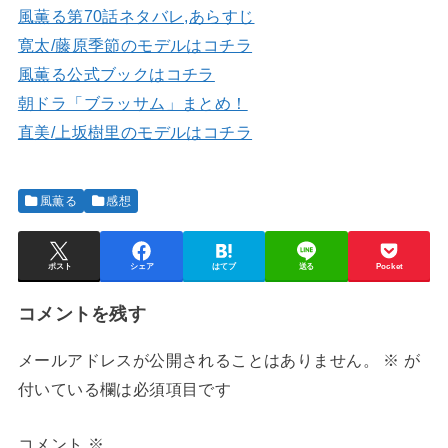
風薫る第70話ネタバレ,あらすじ
寛太/藤原季節のモデルはコチラ
風薫る公式ブックはコチラ
朝ドラ「ブラッサム」まとめ！
直美/上坂樹里のモデルはコチラ
風薫る
感想
ポスト
シェア
はてブ
送る
Pocket
コメントを残す
メールアドレスが公開されることはありません。
※
が
付いている欄は必須項目です
コメント
※