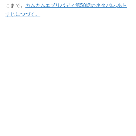
こまで。
カムカムエブリバディ第58話のネタバレ,あら
すじにつづく。