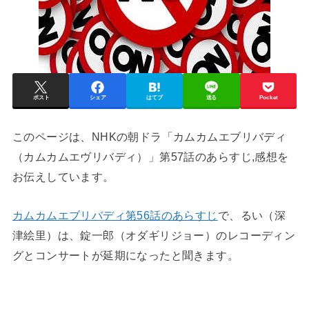
ポスト
シェア
はてブ
送る
Pocket
このページは、NHKの朝ドラ「カムカムエブリバディ
（カムカムエヴリバディ）」第57話のあらすじ,感想を
お伝えしています。
カムカムエブリバディ第56話のあらすじ
で、るい（深
津絵里）は、錠一郎（オダギリジョー）のレコーディン
グとコンサートが延期になったと聞きます。