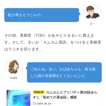
稔が考えそうじゃの。
定一
その頃、美都里（YOU）があやとりをるいに教えま
す。そして、るいが「カムカム英語」をつけると美都里
はラジオを切ります。
ごめんね。るい。おばあちゃん、稔を殺
した国の音楽聞きたくないんじゃ。
美都里
カムカムエブリバディ第28話あら
関連記事
すじ「初めての英会話」感想
2024.10.24