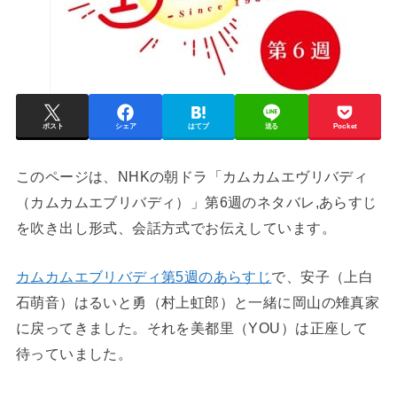
ポスト
シェア
はてブ
送る
Pocket
このページは、NHKの朝ドラ「カムカムエヴリバディ
（カムカムエブリバディ）」第6週のネタバレ,あらすじ
を吹き出し形式、会話方式でお伝えしています。
カムカムエブリバディ第5週のあらすじ
で、安子（上白
石萌音）はるいと勇（村上虹郎）と一緒に岡山の雉真家
に戻ってきました。それを美都里（YOU）は正座して
待っていました。