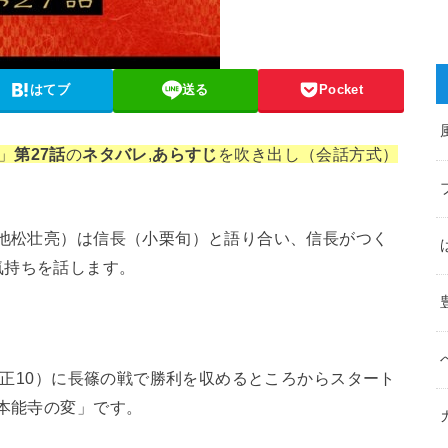
はてブ
送る
Pocket
」
第27話
の
ネタバレ
,
あらすじ
を吹き出し（会話方式）
池松壮亮）は信長（小栗旬）と語り合い、信長がつく
気持ちを話します。
（天正10）に長篠の戦で勝利を収めるところからスタート
「本能寺の変」です。