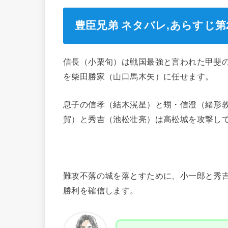
豊臣兄弟 ネタバレ,あらすじ第
信長（小栗旬）は戦国最強と言われた甲斐
を柴田勝家（山口馬木矢）に任せます。
息子の信孝（結木滉星）と甥・信澄（緒形
賀）と秀吉（池松壮亮）は高松城を攻撃し
難攻不落の城を落とすために、小一郎と秀
勝利を確信します。