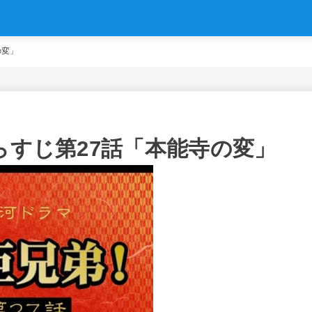
の変」
らすじ第27話「本能寺の変」