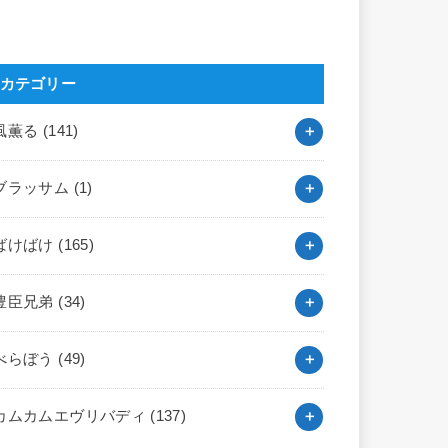
カテゴリー
風薫る
(141)
ブラッサム
(1)
ばけばけ
(165)
豊臣兄弟
(34)
べらぼう
(49)
カムカムエヴリバディ
(137)